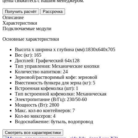
цены свяжитесь с нашим менеджером.
Получить расчёт
Рассрочка
Описание
Характеристики
Подключаемые модули
Основные характеристики
Высота х ширина х глубина (мм):
1830х640х705
Вес (кг):
165
Дисплей:
Графический 64х128
Тип управления:
Механические кнопки
Количество напитков:
24
Зерновой/растворимый кофе:
зерновой
Вместимость бункера для зерна (кг):
5
Встроенная кофемолка (шт):
1
Тип встроенной кофемолки:
Механическая
Электропитание (В/Гц):
230/50-60
Мощность (Вт):
2800
Макс. кол-во контейнеров:
7
Кол-во миксеров:
4
Водоснабжение:
бутыль, водопровод
Смотреть все характеристики