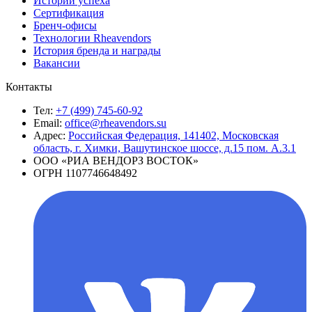
Истории успеха
Сертификация
Бренч-офисы
Технологии Rheavendors
История бренда и награды
Вакансии
Контакты
Тел:
+7 (499) 745-60-92
Email:
office@rheavendors.su
Адрес:
Российская Федерация, 141402, Московская
область, г. Химки, Вашутинское шоссе, д.15 пом. А.3.1
ООО «РИА ВЕНДОРЗ ВОСТОК»
ОГРН 1107746648492