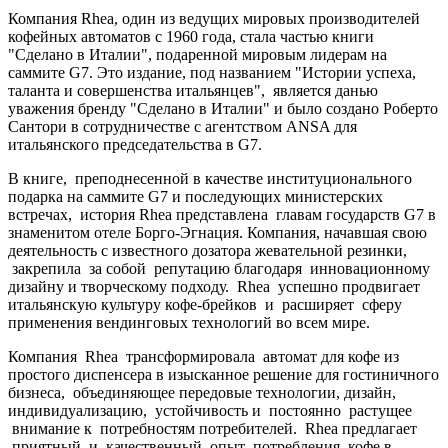
Компания Rhea, один из ведущих мировых производителей
кофейных автоматов с 1960 года, стала частью книги
"Сделано в Италии", подаренной мировым лидерам на
саммите G7. Это издание, под названием "Истории успеха,
таланта и совершенства итальянцев", является данью
уважения бренду "Сделано в Италии" и было создано Роберто
Сантори в сотрудничестве с агентством ANSA для
итальянского председательства в G7.
В книге, преподнесенной в качестве институционального
подарка на саммите G7 и последующих министерских
встречах, история Rhea представлена главам государств G7 в
знаменитом отеле Борго-Эгнация. Компания, начавшая свою
деятельность с известного дозатора жевательной резинки,
закрепила за собой репутацию благодаря инновационному
дизайну и творческому подходу. Rhea успешно продвигает
итальянскую культуру кофе-брейков и расширяет сферу
применения вендинговых технологий во всем мире.
Компания Rhea трансформировала автомат для кофе из
простого диспенсера в изысканное решение для гостиничного
бизнеса, объединяющее передовые технологии, дизайн,
индивидуализацию, устойчивость и постоянно растущее
внимание к потребностям потребителей. Rhea предлагает
приятный и качественный опыт потребления кофе в