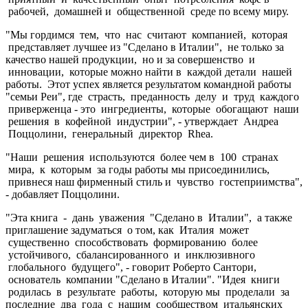
рабочей, домашней и общественной среде по всему миру.
"Мы гордимся тем, что нас считают компанией, которая
представляет лучшее из "Сделано в Италии", не только за
качество нашей продукции, но и за совершенство и
инновации, которые можно найти в каждой детали нашей
работы. Этот успех является результатом командной работы
"семьи Реи", где страсть, преданность делу и труд каждого
приверженца - это ингредиенты, которые обогащают наши
решения в кофейной индустрии", - утверждает Андреа
Поццолини, генеральный директор Rhea.
"Наши решения используются более чем в 100 странах
мира, к которым за годы работы мы присоединились,
привнеся наш фирменный стиль и чувство гостеприимства",
- добавляет Поццолини.
"Эта книга - дань уважения "Сделано в Италии", а также
приглашение задуматься о том, как Италия может
существенно способствовать формированию более
устойчивого, сбалансированного и инклюзивного
глобального будущего", - говорит Роберто Сантори,
основатель компании "Сделано в Италии". "Идея книги
родилась в результате работы, которую мы проделали за
последние два года с нашим сообществом итальянских